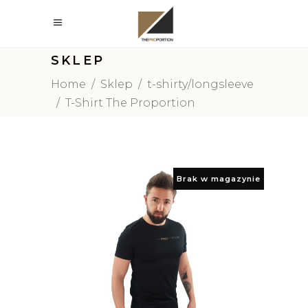
SKLEP
Home
/
Sklep
/
t-shirty/longsleeve
/
T-Shirt The Proportion
Brak w magazynie