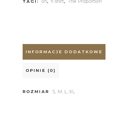
on
t-shirt
The Proportion
TAGI:
,
,
INFORMACJE DODATKOWE
OPINIE (0)
S, M, L, XL
ROZMIAR